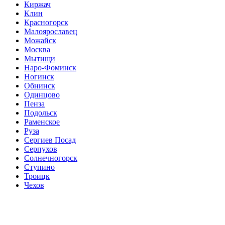
Киржач
Клин
Красногорск
Малоярославец
Можайск
Москва
Мытищи
Наро-Фоминск
Ногинск
Обнинск
Одинцово
Пенза
Подольск
Раменское
Руза
Сергиев Посад
Серпухов
Солнечногорск
Ступино
Троицк
Чехов