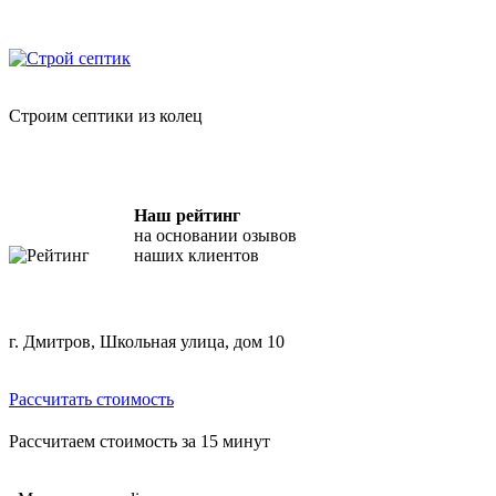
Skip
"Строй Септик" — копка септиков из бетонных колец
to
content
Строим септики из колец
Наш рейтинг
на основании озывов
наших клиентов
г. Дмитров, Школьная улица, дом 10
Рассчитать стоимость
Рассчитаем стоимость за 15 минут